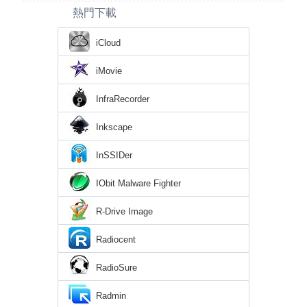
熱門下載
iCloud
iMovie
InfraRecorder
Inkscape
InSSIDer
IObit Malware Fighter
R-Drive Image
Radiocent
RadioSure
Radmin