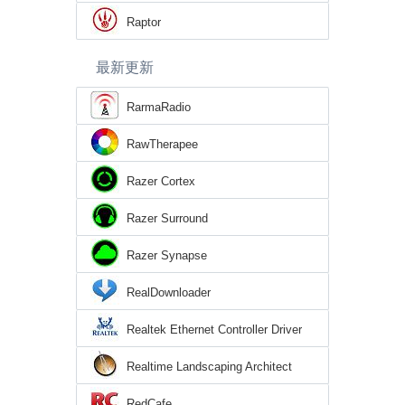
Raptor
最新更新
RarmaRadio
RawTherapee
Razer Cortex
Razer Surround
Razer Synapse
RealDownloader
Realtek Ethernet Controller Driver
Realtime Landscaping Architect
RedCafe