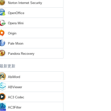
Norton Internet Security
OpenOffice
Opera Mini
Origin
Pale Moon
Pandora Recovery
最新更新
AbiWord
ABViewer
AC3 Codec
AC3Filter