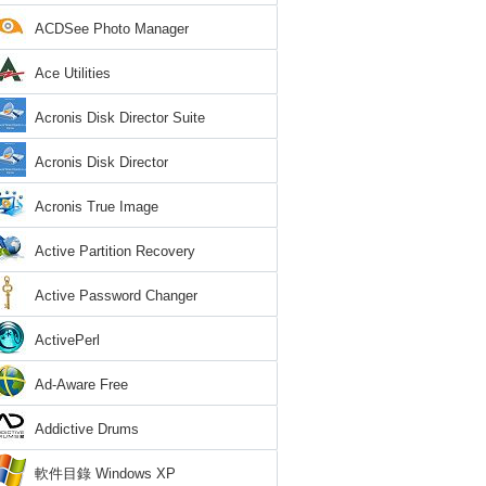
ACDSee Photo Manager
Ace Utilities
Acronis Disk Director Suite
Acronis Disk Director
Acronis True Image
Active Partition Recovery
Active Password Changer
ActivePerl
Ad-Aware Free
Addictive Drums
軟件目錄 Windows XP