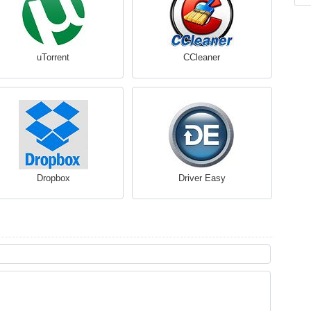
uTorrent
CCleaner
Dropbox
Driver Easy