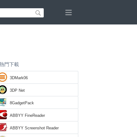
熱門下載
3DMark06
3DP Net
8GadgetPack
ABBYY FineReader
ABBYY Screenshot Reader