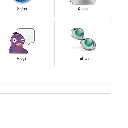
Safari
iCloud
Pidgin
Trillian