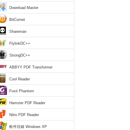
Download Master
BitComet
Shareman
FlylinkDC++
StrongDC++
ABBYY PDF Transformer
Cool Reader
Foxit Phantom
Hamster PDF Reader
Nitro PDF Reader
軟件目錄 Windows XP