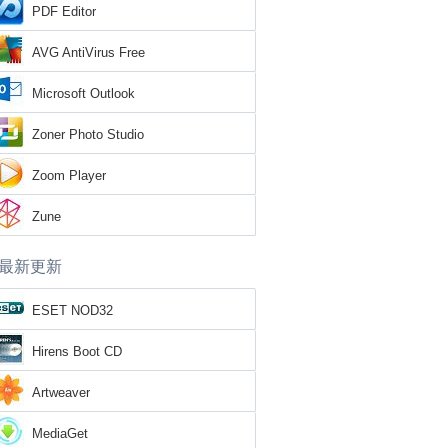
PDF Editor
AVG AntiVirus Free
Microsoft Outlook
Zoner Photo Studio
Zoom Player
Zune
最新更新
ESET NOD32
Hirens Boot CD
Artweaver
MediaGet