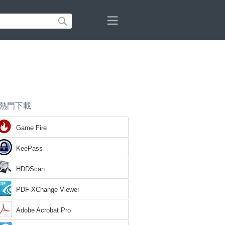
熱門下載
Game Fire
KeePass
HDDScan
PDF-XChange Viewer
Adobe Acrobat Pro