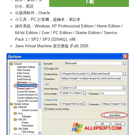
下載
(cn)，英語
出版商軟件：Oracle
小工具：PC 計算機，超極本，筆記本
操作系統：Windows XP Professional Edition / Home Edition /
64-bit Edition / Zver / PC Edition / Starter Edition / Service
Pack 1 / SP2 / SP3 (32/64位), x86
Java Virtual Machine 新完整版 (Full) 2026