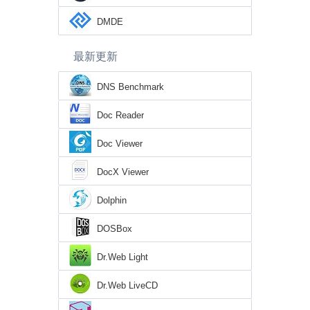
DMDE
最新更新
DNS Benchmark
Doc Reader
Doc Viewer
DocX Viewer
Dolphin
DOSBox
Dr.Web Light
Dr.Web LiveCD