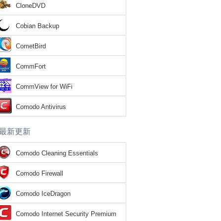
CloneDVD
Cobian Backup
CometBird
CommFort
CommView for WiFi
Comodo Antivirus
最新更新
Comodo Cleaning Essentials
Comodo Firewall
Comodo IceDragon
Comodo Internet Security Premium