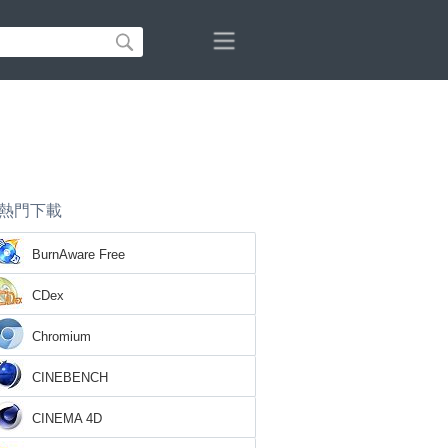
熱門下載
BurnAware Free
CDex
Chromium
CINEBENCH
CINEMA 4D