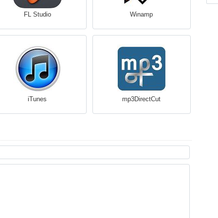
FL Studio
Winamp
iTunes
mp3DirectCut