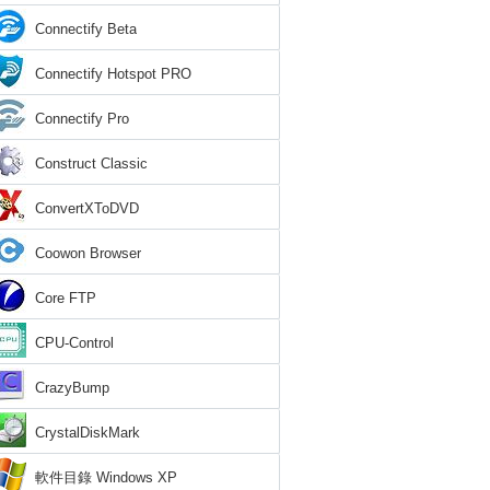
Connectify Beta
Connectify Hotspot PRO
Connectify Pro
Construct Classic
ConvertXToDVD
Coowon Browser
Core FTP
CPU-Control
CrazyBump
CrystalDiskMark
軟件目錄 Windows XP