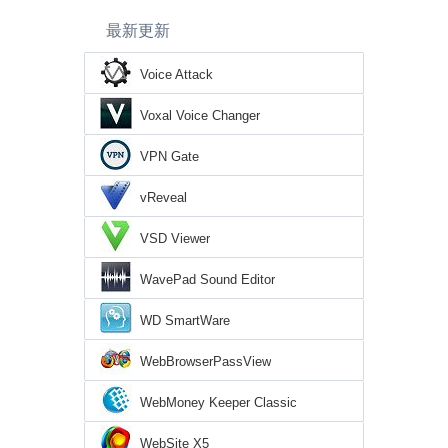
最新更新
Voice Attack
Voxal Voice Changer
VPN Gate
vReveal
VSD Viewer
WavePad Sound Editor
WD SmartWare
WebBrowserPassView
WebMoney Keeper Classic
WebSite X5