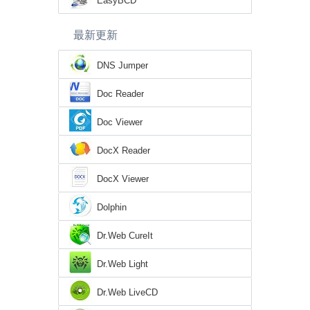
EasyBCD
最新更新
DNS Jumper
Doc Reader
Doc Viewer
DocX Reader
DocX Viewer
Dolphin
Dr.Web CureIt
Dr.Web Light
Dr.Web LiveCD