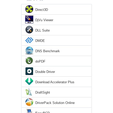
Direct3D
DjVu Viewer
DLL Suite
DMDE
DNS Benchmark
doPDF
Double Driver
Download Accelerator Plus
DraftSight
DriverPack Solution Online