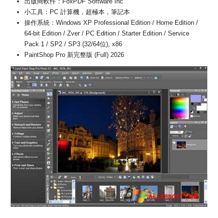
出版商軟件：FoxPDF Software Inc
小工具：PC 計算機，超極本，筆記本
操作系統：Windows XP Professional Edition / Home Edition /
64-bit Edition / Zver / PC Edition / Starter Edition / Service
Pack 1 / SP2 / SP3 (32/64位), x86
PaintShop Pro 新完整版 (Full) 2026