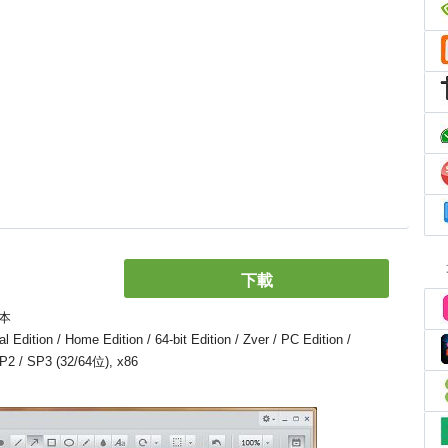
下載
本
ion / Home Edition / 64-bit Edition / Zver / PC Edition /
 SP2 / SP3 (32/64位), x86