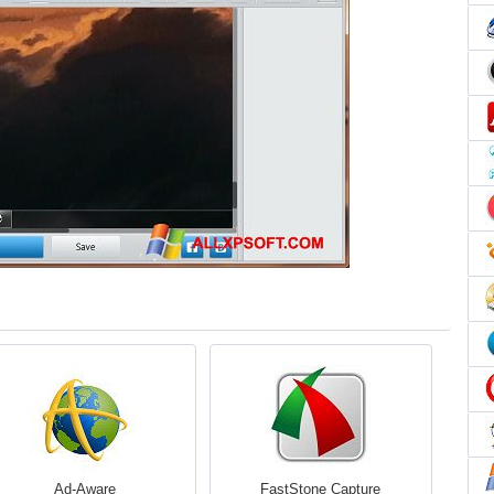
Ad-Aware
FastStone Capture