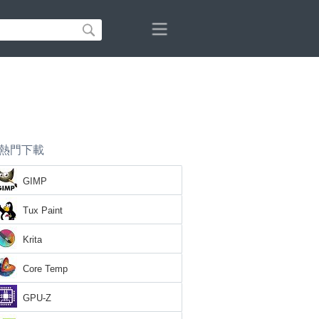
熱門下載
GIMP
Tux Paint
Krita
Core Temp
GPU-Z