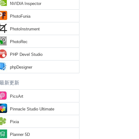
NVIDIA Inspector
PhotoFunia
PhotoInstrument
PhotoRec
PHP Devel Studio
phpDesigner
最新更新
PicsArt
Pinnacle Studio Ultimate
Pixia
Planner 5D