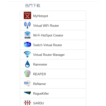
熱門下載
MyHotspot
Virtual WiFi Router
Wi-Fi HotSpot Creator
Switch Virtual Router
Virtual Router Manager
Rainmeter
REAPER
ReNamer
RogueKiller
SARDU