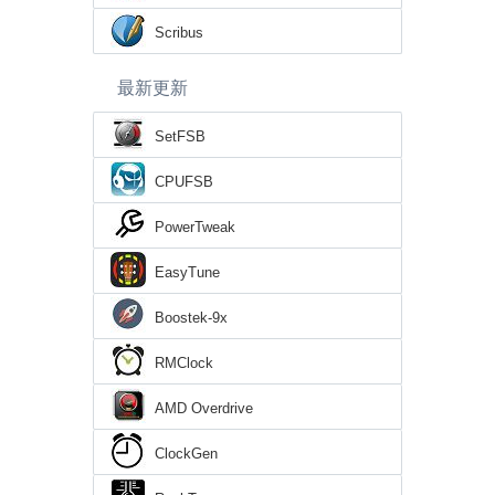
Scribus
最新更新
SetFSB
CPUFSB
PowerTweak
EasyTune
Boostek-9x
RMClock
AMD Overdrive
ClockGen