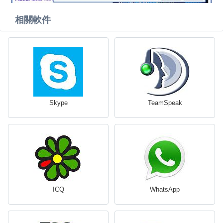
相關軟件
Skype
TeamSpeak
ICQ
WhatsApp