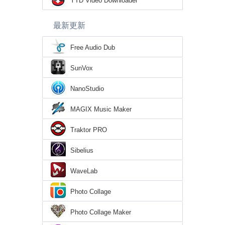
YTD Video Downloader
最新更新
Free Audio Dub
SunVox
NanoStudio
MAGIX Music Maker
Traktor PRO
Sibelius
WaveLab
Photo Collage
Photo Collage Maker