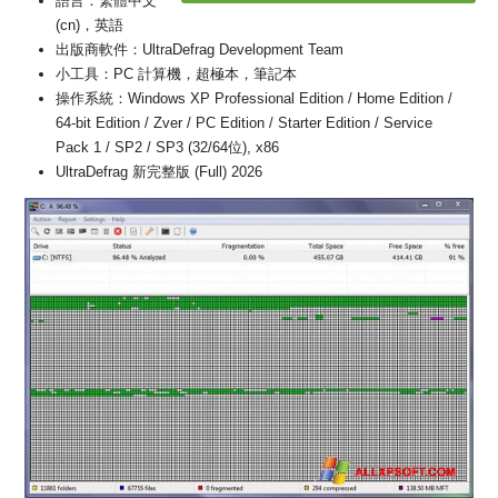
語言：繁體中文
(cn)，英語
出版商軟件：UltraDefrag Development Team
小工具：PC 計算機，超極本，筆記本
操作系統：Windows XP Professional Edition / Home Edition /
64-bit Edition / Zver / PC Edition / Starter Edition / Service
Pack 1 / SP2 / SP3 (32/64位), x86
UltraDefrag 新完整版 (Full) 2026