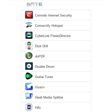
熱門下載
Comodo Internet Security
Connectify Hotspot
CyberLink PowerDirector
Disk Drill
doPDF
Double Driver
Guitar Tuner
Gyazo
Haali Media Splitter
HAL