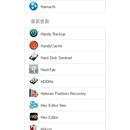
Hamachi
最新更新
Handy Backup
HandyCache
Hard Disk Sentinel
HashTab
HDDlife
Hetman Partition Recovery
Hex Editor Neo
Hex Editor
HiAsm